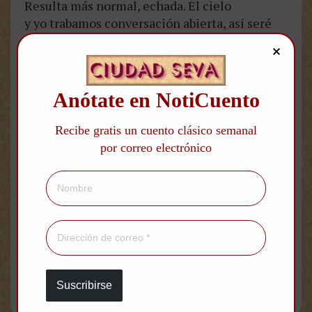
Resulta más normal, echada. El cielo
y yo trabamos conversación abierta, así seré
más útil cuando por fin me una con la tierra.
Árbol y flor me tocarán, veránme.
Anótate en NotiCuento
Recibe gratis un cuento clásico semanal
MÁS POEMAS DE SYLVIA PLATH
por correo electrónico
Biblioteca Digital Ciudad
Seva
Cuentos
|
Poemas
|
Minicuentos
|
Aforismos
|
Teatro
|
Otros textos
|
Suscribirse
Sobre el Arte de Narrar