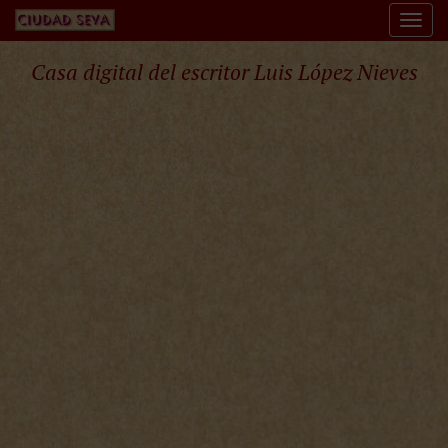
Togg
navi
Casa digital del escritor Luis López Nieves