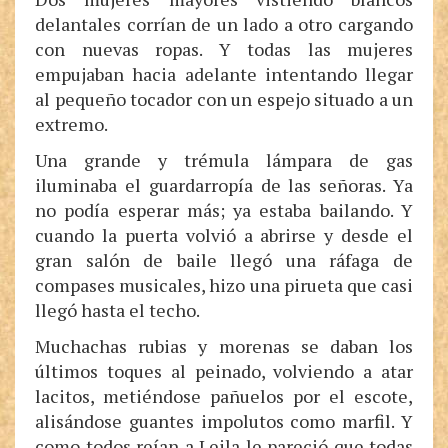
delantales corrían de un lado a otro cargando
con nuevas ropas. Y todas las mujeres
empujaban hacia adelante intentando llegar
al pequeño tocador con un espejo situado a un
extremo.
Una grande y trémula lámpara de gas
iluminaba el guardarropía de las señoras. Ya
no podía esperar más; ya estaba bailando. Y
cuando la puerta volvió a abrirse y desde el
gran salón de baile llegó una ráfaga de
compases musicales, hizo una pirueta que casi
llegó hasta el techo.
Muchachas rubias y morenas se daban los
últimos toques al peinado, volviendo a atar
lacitos, metiéndose pañuelos por el escote,
alisándose guantes impolutos como marfil. Y
como todos reían a Leila le pareció que todas