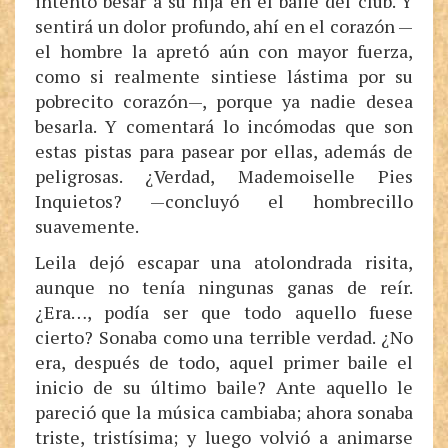
intentó besar a su hija en el baile del club. Y
sentirá un dolor profundo, ahí en el corazón —
el hombre la apretó aún con mayor fuerza,
como si realmente sintiese lástima por su
pobrecito corazón—, porque ya nadie desea
besarla. Y comentará lo incómodas que son
estas pistas para pasear por ellas, además de
peligrosas. ¿Verdad, Mademoiselle Pies
Inquietos? —concluyó el hombrecillo
suavemente.
Leila dejó escapar una atolondrada risita,
aunque no tenía ningunas ganas de reír.
¿Era…, podía ser que todo aquello fuese
cierto? Sonaba como una terrible verdad. ¿No
era, después de todo, aquel primer baile el
inicio de su último baile? Ante aquello le
pareció que la música cambiaba; ahora sonaba
triste, tristísima; y luego volvió a animarse