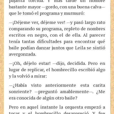
pajarita torcida. Y más tarde un hombre
bastante mayor —gordo, con una buena calva—
que le tomó el programa y murmuró:
—¡Déjeme ver, déjeme ver! —y pasó largo rato
comparando su programa, repleto de nombres
escritos en negro, con el de ella. Al parecer
tenía tantas dificultades para encontrar qué
baile podían danzar juntos que Leila se sintió
avergonzada.
—¡Oh, déjelo estar! —dijo, decidida. Pero en
lugar de replicar, el hombrecillo escribió algo
y la volvió a mirar:
—¿Había visto anteriormente esta carita
sonriente? —preguntó amablemente—. ¿Me
era conocida de algún otro baile?
Pero en aquel instante la orquesta empezó a
tocar y el hombrecillo desapareció. Y fue