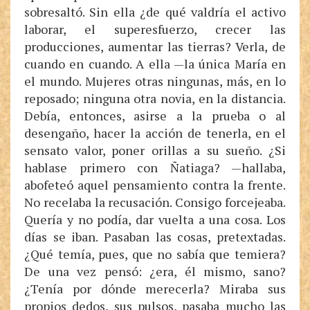
sobresaltó. Sin ella ¿de qué valdría el activo
laborar, el superesfuerzo, crecer las
producciones, aumentar las tierras? Verla, de
cuando en cuando. A ella —la única María en
el mundo. Mujeres otras ningunas, más, en lo
reposado; ninguna otra novia, en la distancia.
Debía, entonces, asirse a la prueba o al
desengaño, hacer la acción de tenerla, en el
sensato valor, poner orillas a su sueño. ¿Si
hablase primero con Ñatiaga? —hallaba,
abofeteó aquel pensamiento contra la frente.
No recelaba la recusación. Consigo forcejeaba.
Quería y no podía, dar vuelta a una cosa. Los
días se iban. Pasaban las cosas, pretextadas.
¿Qué temía, pues, que no sabía que temiera?
De una vez pensó: ¿era, él mismo, sano?
¿Tenía por dónde merecerla? Miraba sus
propios dedos, sus pulsos, pasaba mucho las