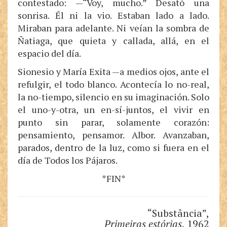
contestado: —“Voy, mucho.” Desató una
sonrisa. Él ni la vio. Estaban lado a lado.
Miraban para adelante. Ni veían la sombra de
Ñatiaga, que quieta y callada, allá, en el
espacio del día.
Sionesio y María Exita —a medios ojos, ante el
refulgir, el todo blanco. Acontecía lo no-real,
la no-tiempo, silencio en su imaginación. Solo
el uno-y-otra, un en-sí-juntos, el vivir en
punto sin parar, solamente corazón:
pensamiento, pensamor. Albor. Avanzaban,
parados, dentro de la luz, como si fuera en el
día de Todos los Pájaros.
*FIN*
“Substância”,
Primeiras estórias
, 1962