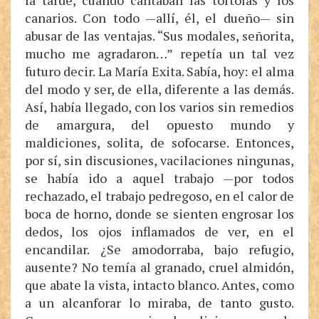
la tarde, cuando cantaban las tórtolas y los
canarios. Con todo —allí, él, el dueño— sin
abusar de las ventajas. “Sus modales, señorita,
mucho me agradaron…” repetía un tal vez
futuro decir. La María Exita. Sabía, hoy: el alma
del modo y ser, de ella, diferente a las demás.
Así, había llegado, con los varios sin remedios
de amargura, del opuesto mundo y
maldiciones, solita, de sofocarse. Entonces,
por sí, sin discusiones, vacilaciones ningunas,
se había ido a aquel trabajo —por todos
rechazado, el trabajo pedregoso, en el calor de
boca de horno, donde se sienten engrosar los
dedos, los ojos inflamados de ver, en el
encandilar. ¿Se amodorraba, bajo refugio,
ausente? No temía al granado, cruel almidón,
que abate la vista, intacto blanco. Antes, como
a un alcanforar lo miraba, de tanto gusto.