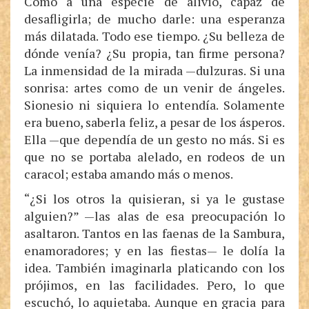
Como a una especie de alivio, capaz de
desafligirla; de mucho darle: una esperanza
más dilatada. Todo ese tiempo. ¿Su belleza de
dónde venía? ¿Su propia, tan firme persona?
La inmensidad de la mirada —dulzuras. Si una
sonrisa: artes como de un venir de ángeles.
Sionesio ni siquiera lo entendía. Solamente
era bueno, saberla feliz, a pesar de los ásperos.
Ella —que dependía de un gesto no más. Si es
que no se portaba alelado, en rodeos de un
caracol; estaba amando más o menos.
“¿Si los otros la quisieran, si ya le gustase
alguien?” —las alas de esa preocupación lo
asaltaron. Tantos en las faenas de la Sambura,
enamoradores; y en las fiestas— le dolía la
idea. También imaginarla platicando con los
prójimos, en las facilidades. Pero, lo que
escuchó, lo aquietaba. Aunque en gracia para