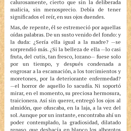
calurosamente, cierto que sin la deliberada
malicia, sin menosprecio. Debía de tener
significados el reír, en sus ojos duendes.
Mas, de repente, él se estremeció por aquellas
oídas palabras. De un susto venido del fondo: y
la duda: ¿Sería ella igual a la madre? —se
sorprendió más. ¿Si la belleza de ella —lo casi
fruta, del cutis, tan fresco, lozano— fuese solo
por un tiempo, y después condenada a
engrosar a la escamación, a los torcimientos y
moretones, por la deteriorante enfermedad?
—el horror de aquello lo sacudía. Ni soportó
mirar, en el momento, su preciosa hermosura,
traicionera. Así sin querer, entregó los ojos al
almidón, que ofuscaba, en la laja, a la vez del
sol. Aunque por un instante, encontraba ahí un
poder contemplado, la gradiosidad, dilatado
repaso, que deshacía en blanco los alborotos