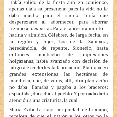
Había salido de la fiesta aun en comienzo,
apenas dada su presencia; pues la vida no le
daba mucho para el sueño: tenía que
desperezarse al adormecer, para ahorrar
tiempo al despertar. Para el apresuramiento —
harina y almidón. Célebres, de larga fecha, en
la región y lejos, los de la Sambura;
heredándola, de repente, Sionesio, hasta
entonces muchacho de impresiones
holgazanas, había avanzado con decisión de
látigo a excederles la fabricación. Plantaba en
grandes extensiones las hectáreas de
mandioca, que, de veras, allí, otra plantación
no daba; llamaba y pagaba a los braceros;
espantaba, día a día, al pueblo. Y por nada daría
atención a una criaturita, la cual.
María Exita. La trajo, por piedad, de la mano,
recelosa de que el patrón y los otros no la