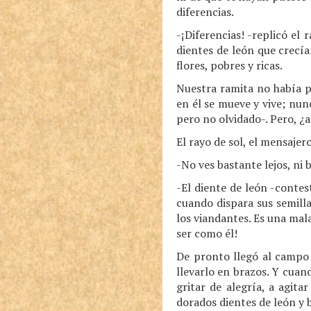
diferencias.
-¡Diferencias! -replicó el
dientes de león que crecí
flores, pobres y ricas.
Nuestra ramita no había p
en él se mueve y vive; nun
pero no olvidado-. Pero, 
El rayo de sol, el mensajero
-No ves bastante lejos, ni
-El diente de león -contes
cuando dispara sus semill
los viandantes. Es una mala
ser como él!
De pronto llegó al campo 
llevarlo en brazos. Y cuan
gritar de alegría, a agita
dorados dientes de león y 