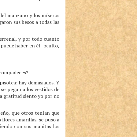
a del manzano y los míseros
aron sus besos a todas las
errenal, y por todo cuanto
 puede haber en él -oculto,
í compadeces?
 pisotea; hay demasiados. Y
se pegan a los vestidos de
ta gratitud siento yo por no
ueño, que otros tenían que
flores amarillas, se puso a
ogiendo con sus manitas los