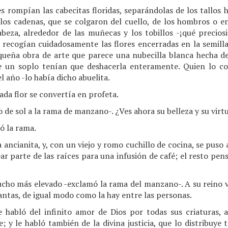
s rompían las cabecitas floridas, separándolas de los tallos 
llos cadenas, que se colgaron del cuello, de los hombros o en
beza, alrededor de las muñecas y los tobillos -¡qué preciosi
 recogían cuidadosamente las flores encerradas en la semilla
equeña obra de arte que parece una nubecilla blanca hecha de
e un soplo tenían que deshacerla enteramente. Quien lo con
l año -lo había dicho abuelita.
ada flor se convertía en profeta.
 de sol a la rama de manzano-. ¿Ves ahora su belleza y su virt
có la rama.
ancianita, y, con un viejo y romo cuchillo de cocina, se puso 
r parte de las raíces para una infusión de café; el resto pens
ucho más elevado -exclamó la rama del manzano-. A su reino va
lantas, de igual modo como la hay entre las personas.
e habló del infinito amor de Dios por todas sus criaturas,
e; y le habló también de la divina justicia, que lo distribuye