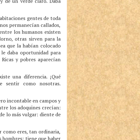
 y de un verde claro. Daba
habitaciones gentes de toda
 Unos permanecían callados,
entre los humanos existen
orno, otras sirven para la
sea que la habían colocado
e le daba oportunidad para
. Ricas y pobres aparecían
iste una diferencia. ¡Qué
e sentir como nosotras.
ero incontable en campos y
ntre los adoquines crecían:
e lo más vulgar: diente de
r como eres, tan ordinaria,
s hombres: tiene que haber