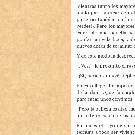
Mientras tanto los mayore
anillo para fabricar con e
pusieron también en la ca
verdes!-. Pero los mayores
esfera de lana, aquella p
ponían ante la boca, y d
nuevos antes de terminar e
Y de este modo la despreci
-¿Ves? –le preguntó el rayo
-¡Sí, para los niños! -repli
En esto llegó al campo una 
de la planta. Quería emplea
para sacar unos céntimos.
-Pero la belleza es algo m
una diferencia entre las p
Entonces el rayo de sol l
ternura a todo ser vivient