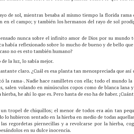
 rayo de sol, mientras besaba al mismo tiempo la florida ram
an en el campo; y también los hermanos del rayo de sol prodig
ensado nunca sobre el infinito amor de Dios por su mundo t
ca había reflexionado sobre lo mucho de bueno y de bello que
¿acaso no es esto también humano?
 de la luz, lo sabía mejor.
 bastante claro. ¿Cuál es esa planta tan menospreciada que as
tó la rama-. Nadie hace ramilletes con ella; todo el mundo la
as, salen volando en minúsculos copos como de blanca lana y 
 hierba, he ahí lo que es. Pero hasta de eso ha de haber. ¡Cuán
un tropel de chiquillos; el menor de todos era aún tan peq
do lo hubieron sentado en la hierba en medio de todas aquellas 
r las regordetas piernecillas y a revolcarse por la hierba, c
besándolos en su dulce inocencia.