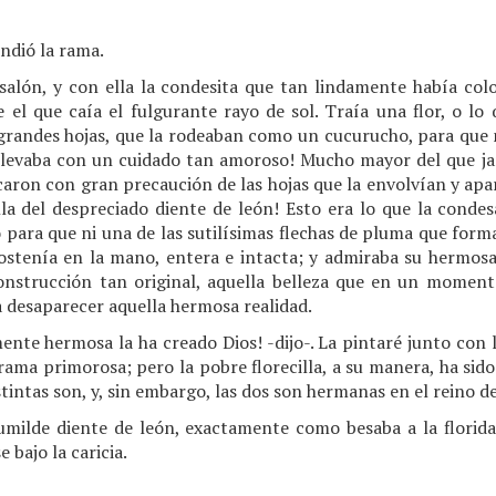
ondió la rama.
salón, y con ella la condesita que tan lindamente había colo
e el que caía el fulgurante rayo de sol. Traía una flor, o lo
grandes hojas, que la rodeaban como un cucurucho, para que n
la llevaba con un cuidado tan amoroso! Mucho mayor del que ja
aron con gran precaución de las hojas que la envolvían y apa
lla del despreciado diente de león! Esto era lo que la conde
do para que ni una de las sutilísimas flechas de pluma que form
 sostenía en la mano, entera e intacta; y admiraba su hermosa
construcción tan original, aquella belleza que en un momento
 desaparecer aquella hermosa realidad.
mente hermosa la ha creado Dios! -dijo-. La pintaré junto con
ama primorosa; pero la pobre florecilla, a su manera, ha sid
intas son, y, sin embargo, las dos son hermanas en el reino de 
humilde diente de león, exactamente como besaba a la flori
 bajo la caricia.