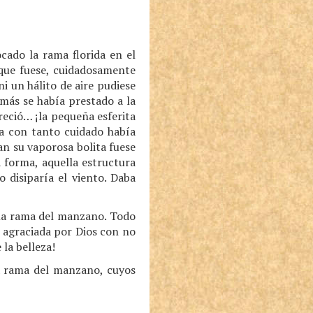
cado la rama florida en el
 que fuese, cuidadosamente
i un hálito de aire pudiese
más se había prestado a la
reció… ¡la pequeña esferita
sa con tanto cuidado había
an su vaporosa bolita fuese
 forma, aquella estructura
 disiparía el viento. Daba
 la rama del manzano. Todo
o agraciada por Dios con no
la belleza!
da rama del manzano, cuyos