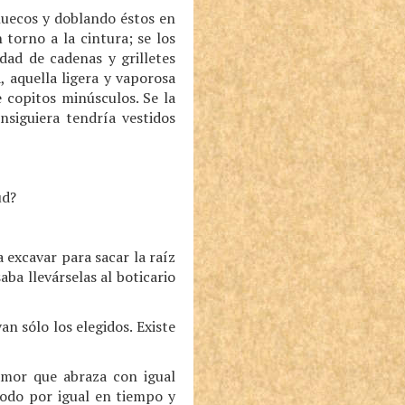
huecos y doblando éstos en
 torno a la cintura; se los
dad de cadenas y grilletes
, aquella ligera y vaporosa
 copitos minúsculos. Se la
siguiera tendría vestidos
ud?
a excavar para sacar la raíz
aba llevárselas al boticario
n sólo los elegidos. Existe
 amor que abraza con igual
 todo por igual en tiempo y