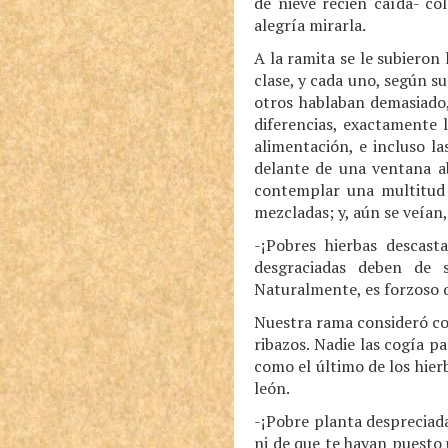
de nieve recién caída- co
alegría mirarla.
A la ramita se le subieron
clase, y cada uno, según s
otros hablaban demasiado
diferencias, exactamente 
alimentación, e incluso l
delante de una ventana ab
contemplar una multitud d
mezcladas; y, aún se veían,
-¡Pobres hierbas descast
desgraciadas deben de 
Naturalmente, es forzoso q
Nuestra rama consideró co
ribazos. Nadie las cogía p
como el último de los hie
león.
-¡Pobre planta despreciada
ni de que te hayan puesto