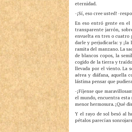
eternidad.
-¡Sí, eso cree usted! -resp
En eso entró gente en el 
transparente jarrón, sobr
envuelta en tres o cuatro 
darle y perjudicarla: y ¡
ramita del manzano. La sac
de blancos copos, la semi
cogido de la tierra y traí
llevada por el viento. La
aérea y diáfana, aquella 
lástima pensar que pudiera
-¡Fíjense que maravillosa
el mundo, encuentra esta r
menor hermosura. ¡Qué dist
Y el rayo de sol besó al 
pétalos parecían sonrojarse