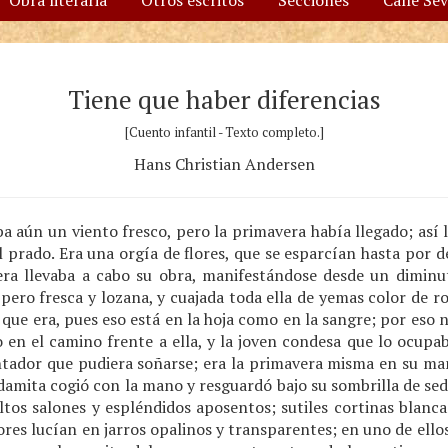
Obra literaria
Otros escritos
Secciones
Calle Se
Tiene que haber diferencias
[Cuento infantil - Texto completo.]
Hans Christian Andersen
a aún un viento fresco, pero la primavera había llegado; así
l prado. Era una orgía de flores, que se esparcían hasta por d
vera llevaba a cabo su obra, manifestándose desde un dimin
pero fresca y lozana, y cuajada toda ella de yemas color de ro
 que era, pues eso está en la hoja como en la sangre; por eso
 en el camino frente a ella, y la joven condesa que lo ocupab
ador que pudiera soñarse; era la primavera misma en su man
damita cogió con la mano y resguardó bajo su sombrilla de se
altos salones y espléndidos aposentos; sutiles cortinas blanca
ores lucían en jarros opalinos y transparentes; en uno de ello