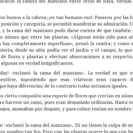
locaron la ramita del manzano entre otras de haya, tiernas
 los humos a la cabeza; ¡es tan humano eso!. Pasaron por las 
u posición y categoría, se permitió manifestar su admiración.
, y la rama del manzano pudo darse cuenta de que también 
lo mismo que entre las plantas. «Algunas están sólo para ad
as hay completamente superfluas», pensó la ramita; y como 
ierta, desde su sitio podía ver el jardín y el campo, lo qu
e flores y plantas y efectuar observaciones a su respecto
 algunas en verdad insignificantes.
adas! -exclamó la rama del manzano-. La verdad es que ex
sentirse, suponiendo que esas criaturas sean capaces d
ue haya diferencias; de lo contrario todas seríamos iguales.
n cierta compasión una especie de flores que crecían en núm
ara hacerse un ramo, pues eran demasiado ordinarias. Hasta e
rbajos, asomaban por doquier, y para colmo tenían un nombre d
! -exclamó la rama del manzano-. Tú no tienes la culpa de se
 un nombre tan feo. Pero con las plantas ocurre lo que con lo