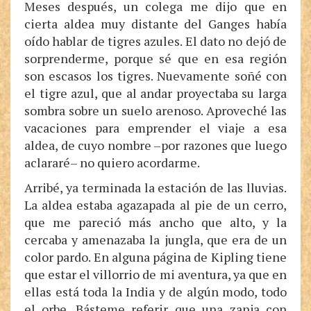
Meses después, un colega me dijo que en
cierta aldea muy distante del Ganges había
oído hablar de tigres azules. El dato no dejó de
sorprenderme, porque sé que en esa región
son escasos los tigres. Nuevamente soñé con
el tigre azul, que al andar proyectaba su larga
sombra sobre un suelo arenoso. Aproveché las
vacaciones para emprender el viaje a esa
aldea, de cuyo nombre ­­–por razones que luego
aclararé– no quiero acordarme.
Arribé, ya terminada la estación de las lluvias.
La aldea estaba agazapada al pie de un cerro,
que me pareció más ancho que alto, y la
cercaba y amenazaba la jungla, que era de un
color pardo. En alguna página de Kipling tiene
que estar el villorrio de mi aventura, ya que en
ellas está toda la India y de algún modo, todo
el orbe. Básteme referir que una zanja con