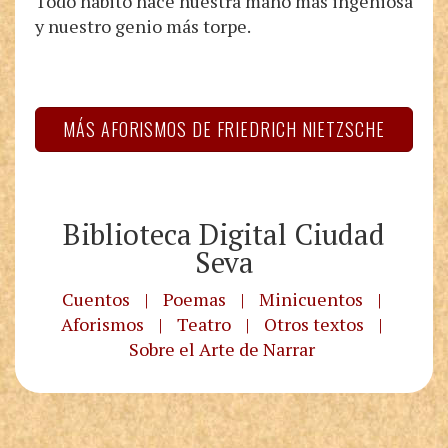
Todo hábito hace nuestra mano más ingeniosa
y nuestro genio más torpe.
MÁS AFORISMOS DE FRIEDRICH NIETZSCHE
Biblioteca Digital Ciudad
Seva
Cuentos
|
Poemas
|
Minicuentos
|
Aforismos
|
Teatro
|
Otros textos
|
Sobre el Arte de Narrar