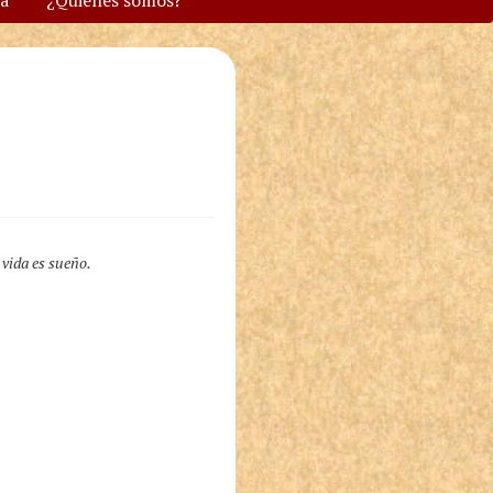
va
¿Quiénes somos?
a vida es sueño.