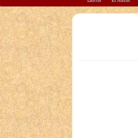
Libros
El Autor