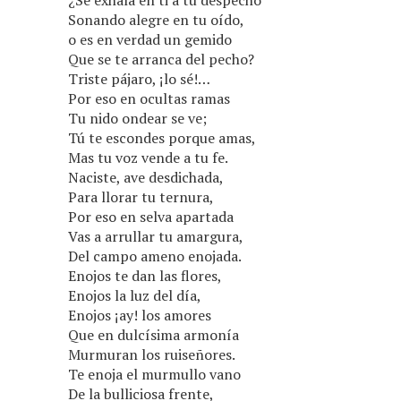
¿Se exhala en ti a tu despecho
Sonando alegre en tu oído,
o es en verdad un gemido
Que se te arranca del pecho?
Triste pájaro, ¡lo sé!…
Por eso en ocultas ramas
Tu nido ondear se ve;
Tú te escondes porque amas,
Mas tu voz vende a tu fe.
Naciste, ave desdichada,
Para llorar tu ternura,
Por eso en selva apartada
Vas a arrullar tu amargura,
Del campo ameno enojada.
Enojos te dan las flores,
Enojos la luz del día,
Enojos ¡ay! los amores
Que en dulcísima armonía
Murmuran los ruiseñores.
Te enoja el murmullo vano
De la bulliciosa frente,