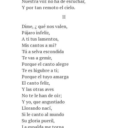
Nuestra voz no ha de escuchar,
Y por tan remoto el cielo.
II
Dime, ¿ qué nos valen,
Pájaro infeliz,
A ti tus lamentos,
Mis cantos a mí?
Tú a selva escondida
Te vas a gemir,
Porque el canto alegre
Te es lúgubre a ti;
Porque el tuyo amarga
El canto feliz,
Y las otras aves
No te le han de oír;
Y yo, que angustiado
Llorando nací,
Si le canto al mundo
Su gloria pueril,
La espalda me torna,