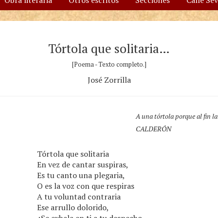
Obra literaria
Otros escritos
Secciones
Calle Se
Tórtola que solitaria…
[Poema - Texto completo.]
José Zorrilla
A una tórtola p
orque al fin l
CALDERÓN
Tórtola que solitaria
En vez de cantar suspiras,
Es tu canto una plegaria,
O es la voz con que respiras
A tu voluntad contraria
Ese arrullo dolorido,