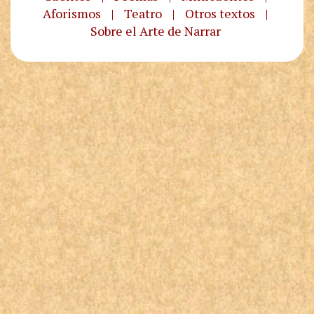
Aforismos
|
Teatro
|
Otros textos
|
Sobre el Arte de Narrar