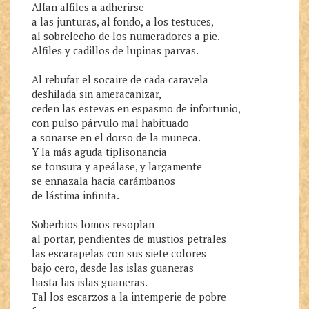
Alfan alfiles a adherirse

a las junturas, al fondo, a los testuces,

al sobrelecho de los numeradores a pie.

Alfiles y cadillos de lupinas parvas.

Al rebufar el socaire de cada caravela

deshilada sin ameracanizar,

ceden las estevas en espasmo de infortunio,

con pulso párvulo mal habituado

a sonarse en el dorso de la muñeca.

Y la más aguda tiplisonancia

se tonsura y apeálase, y largamente

se ennazala hacia carámbanos

de lástima infinita.

Soberbios lomos resoplan

al portar, pendientes de mustios petrales

las escarapelas con sus siete colores

bajo cero, desde las islas guaneras

hasta las islas guaneras.

Tal los escarzos a la intemperie de pobre
