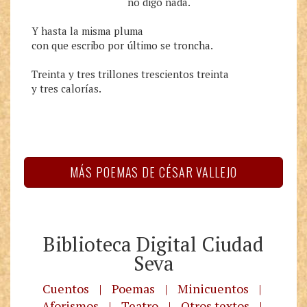
                                   no digo nada.

Y hasta la misma pluma

con que escribo por último se troncha.

Treinta y tres trillones trescientos treinta

MÁS POEMAS DE CÉSAR VALLEJO
Biblioteca Digital Ciudad
Seva
Cuentos
|
Poemas
|
Minicuentos
|
Aforismos
|
Teatro
|
Otros textos
|