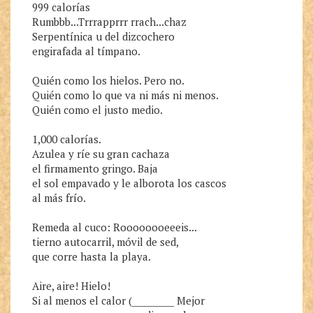
999 calorías

Rumbbb...Trrrapprrr rrach...chaz

Serpentínica u del dizcochero

engirafada al tímpano.

Quién como los hielos. Pero no.

Quién como lo que va ni más ni menos.

Quién como el justo medio.

1,000 calorías.

Azulea y ríe su gran cachaza

el firmamento gringo. Baja

el sol empavado y le alborota los cascos

al más frío.

Remeda al cuco: Roooooooeeeis...

tierno autocarril, móvil de sed,

que corre hasta la playa.

Aire, aire! Hielo!

Si al menos el calor (__________ Mejor
