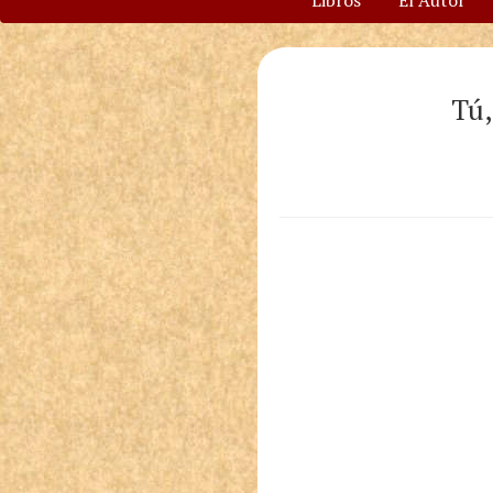
Libros
El Autor
Tú,