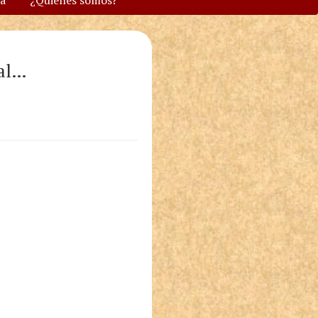
va
¿Quiénes somos?
mal…