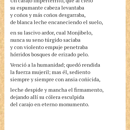
Un carajo impertérrito, que al cielo
su espumante cabeza levantaba
y coños y más coños desgarraba,
de blanca leche encaneciendo el suelo,
en su lascivo ardor, cual Monjibelo,
nunca su seno túrgido saciaba
y con violento empuje penetraba
hórridos bosques de erizado pelo.
Venció a la humanidad; quedó rendida
la fuerza mujeril; mas él, sediento
siempre y siempre con ansia coñicida,
leche despide y mancha el firmamento,
dejando allí su cólera esculpida
del carajo en eterno monumento.