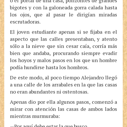
o el portal de una casa, polizontes de grandes
bigotes y con la galoneada gorra calada hasta
los ojos, que al pasar le dirigían miradas
escrutadoras.
El joven estudiante apenas si se fijaba en el
aspecto que las calles presentaban, y atento
sólo a la nieve que sin cesar caía, corría más
bien que andaba, procurando siempre evadir
los hoyos y malos pasos en los que un hombre
podía hundirse hasta los hombros.
De este modo, al poco tiempo Alejandro llegó
a una calle de los arrabales en la que las casas
no eran abundantes ni ostentosas.
Apenas dio por ella algunos pasos, comenzó a
mirar con atención las casas de ambos lados
mientras murmuraba:
—Por aquí debe estar la que busco.