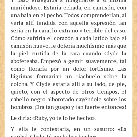
muriéndose. Estaría echada, en camisón, con
una bala en el pecho. Todos comprenderían, al
verla allí tendida con aquella expresión tan
seria en la cara, lo extraño y terrible del caso.
Cómo sufriría el corazón a cada latido bajo el
camisón nuevo, le dolería muchísimo más que
la piel curtida de la cara cuando Clyde la
abofeteaba. Empezó a gemir suavemente, tal
como lloraría por un dolor fortísimo. Las
lágrimas formarían un riachuelo sobre la
colcha. Y Clyde estaría allí a su lado, de pie,
quieto, con el aspecto de otros tiempos, el
cabello negro alborotado cayéndole sobre los
hombros. ¡Era tan guapo y tan fuerte entonces!
Le diría: «Ruby, yo te lo he hecho».
Y ella le contestaría, en un susurro: «Es
verdad, Clyde, tú me lo has hecho».