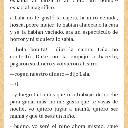
espalda al lanzarlo al cielo, un hombre
espacial magnífico.
a Lala no le gustó la cajera, la miró ceñuda,
hosca, pobre mujer: le habían ahuecado la cara
y se la habían vaciado. era un espectáculo de
horror y ni siquiera lo sabía.
—¡hola bonita! —dijo la cajera. Lala no
contestó. Duke no la empujó a hacerlo,
pagaron su dinero y volvieron al carro.
—cogen nuestro dinero —dijo Lala.
—sí.
—y luego tú tienes que ir a trabajar de noche
para ganar más. no me gusta que te vayas de
noche, yo quiero jugar a mamá, quiero ser
mamá y que tú seas un niño.
—bueno, yo seré el niño ahora mismo, ¿qué