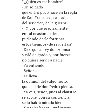
“¿Quién es ese hombre?
-Un soldado
que entró poco hace en la regla
de San Francisco, cansado
del servicio y de la guerra.
-¿Y por qué precisamente
en tal ocasión lo deja,
pudiendo darle fortunas
estos tiempos -de revueltas?
-Dice que al rey don Alonso
sirvió de grado, y por fuerza
no quiere servir a nadie.
-Ya entiendo.
-Señor…
-Le lleva
la opinión del vulgo necio,
que mal de don Pedro piensa.
-Ya veis, señor, pues al claustro
se acoge, con su conciencia
se lo habrá mirado bien.
-Y a tales horas, ¿qué espera,