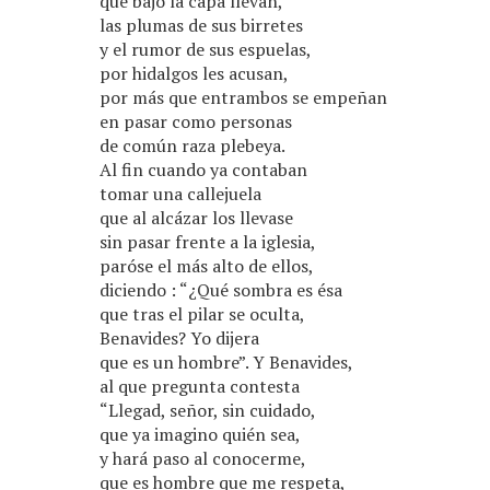
que bajo la capa llevan,
las plumas de sus birretes
y el rumor de sus espuelas,
por hidalgos les acusan,
por más que entrambos se empeñan
en pasar como personas
de común raza plebeya.
Al fin cuando ya contaban
tomar una callejuela
que al alcázar los llevase
sin pasar frente a la iglesia,
paróse el más alto de ellos,
diciendo : “¿Qué sombra es ésa
que tras el pilar se oculta,
Benavides? Yo dijera
que es un hombre”. Y Benavides,
al que pregunta contesta
“Llegad, señor, sin cuidado,
que ya imagino quién sea,
y hará paso al conocerme,
que es hombre que me respeta,