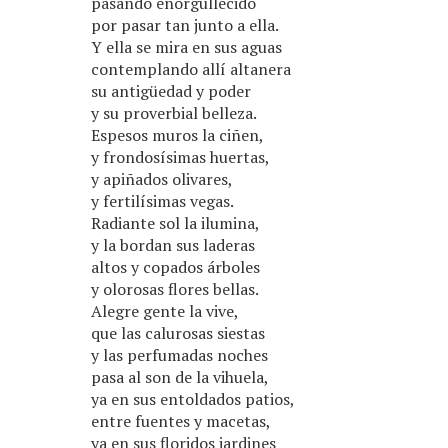
pasando enorgullecido
por pasar tan junto a ella.
Y ella se mira en sus aguas
contemplando allí altanera
su antigüedad y poder
y su proverbial belleza.
Espesos muros la ciñen,
y frondosísimas huertas,
y apiñados olivares,
y fertilísimas vegas.
Radiante sol la ilumina,
y la bordan sus laderas
altos y copados árboles
y olorosas flores bellas.
Alegre gente la vive,
que las calurosas siestas
y las perfumadas noches
pasa al son de la vihuela,
ya en sus entoldados patios,
entre fuentes y macetas,
ya en sus floridos jardines