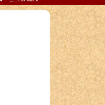
va
¿Quiénes somos?