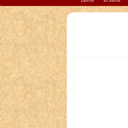
Libros
El Autor