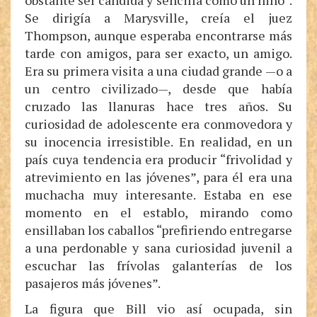
obstante ser cándida y sencilla como un niño”.
Se dirigía a Marysville, creía el juez
Thompson, aunque esperaba encontrarse más
tarde con amigos, para ser exacto, un amigo.
Era su primera visita a una ciudad grande —o a
un centro civilizado—, desde que había
cruzado las llanuras hace tres años. Su
curiosidad de adolescente era conmovedora y
su inocencia irresistible. En realidad, en un
país cuya tendencia era producir “frivolidad y
atrevimiento en las jóvenes”, para él era una
muchacha muy interesante. Estaba en ese
momento en el establo, mirando como
ensillaban los caballos “prefiriendo entregarse
a una perdonable y sana curiosidad juvenil a
escuchar las frívolas galanterías de los
pasajeros más jóvenes”.
La figura que Bill vio así ocupada, sin