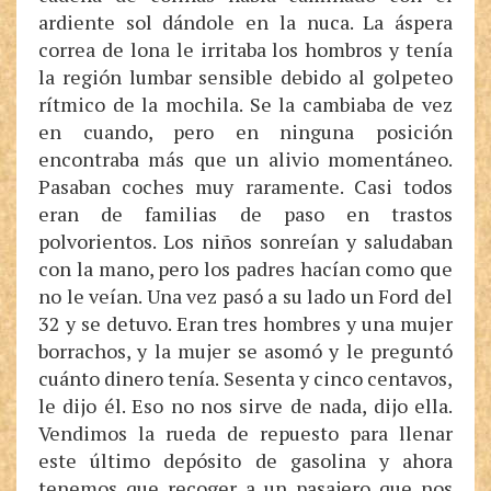
ardiente sol dándole en la nuca. La áspera
correa de lona le irritaba los hombros y tenía
la región lumbar sensible debido al golpeteo
rítmico de la mochila. Se la cambiaba de vez
en cuando, pero en ninguna posición
encontraba más que un alivio momentáneo.
Pasaban coches muy raramente. Casi todos
eran de familias de paso en trastos
polvorientos. Los niños sonreían y saludaban
con la mano, pero los padres hacían como que
no le veían. Una vez pasó a su lado un Ford del
32 y se detuvo. Eran tres hombres y una mujer
borrachos, y la mujer se asomó y le preguntó
cuánto dinero tenía. Sesenta y cinco centavos,
le dijo él. Eso no nos sirve de nada, dijo ella.
Vendimos la rueda de repuesto para llenar
este último depósito de gasolina y ahora
tenemos que recoger a un pasajero que nos