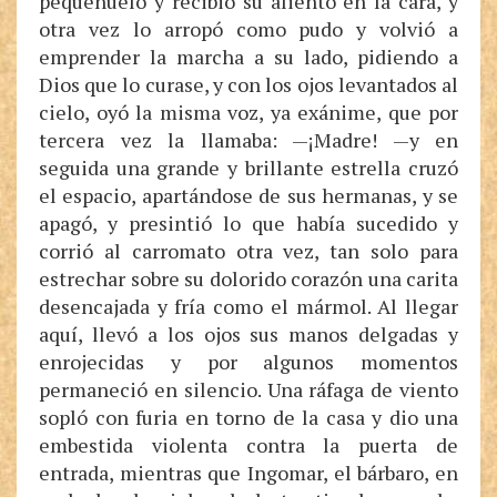
pequeñuelo y recibió su aliento en la cara, y
otra vez lo arropó como pudo y volvió a
emprender la marcha a su lado, pidiendo a
Dios que lo curase, y con los ojos levantados al
cielo, oyó la misma voz, ya exánime, que por
tercera vez la llamaba: —¡Madre! —y en
seguida una grande y brillante estrella cruzó
el espacio, apartándose de sus hermanas, y se
apagó, y presintió lo que había sucedido y
corrió al carromato otra vez, tan solo para
estrechar sobre su dolorido corazón una carita
desencajada y fría como el mármol. Al llegar
aquí, llevó a los ojos sus manos delgadas y
enrojecidas y por algunos momentos
permaneció en silencio. Una ráfaga de viento
sopló con furia en torno de la casa y dio una
embestida violenta contra la puerta de
entrada, mientras que Ingomar, el bárbaro, en