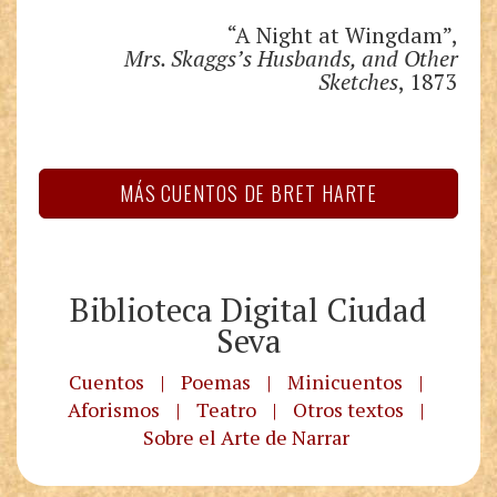
“A Night at Wingdam”,
Mrs. Skaggs’s Husbands, and Other
Sketches
, 1873
MÁS CUENTOS DE BRET HARTE
Biblioteca Digital Ciudad
Seva
Cuentos
|
Poemas
|
Minicuentos
|
Aforismos
|
Teatro
|
Otros textos
|
Sobre el Arte de Narrar