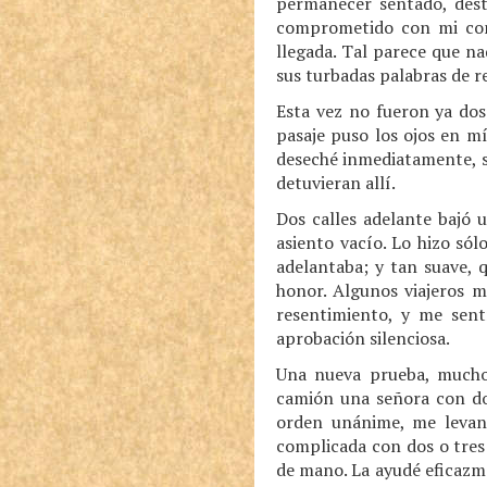
permanecer sentado, dest
comprometido con mi comp
llegada. Tal parece que na
sus turbadas palabras de 
Esta vez no fueron ya dos
pasaje puso los ojos en mí
deseché inmediatamente, s
detuvieran allí.
Dos calles adelante bajó 
asiento vacío. Lo hizo só
adelantaba; y tan suave, 
honor. Algunos viajeros m
resentimiento, y me sent
aprobación silenciosa.
Una nueva prueba, mucho 
camión una señora con do
orden unánime, me levan
complicada con dos o tres
de mano. La ayudé eficazme