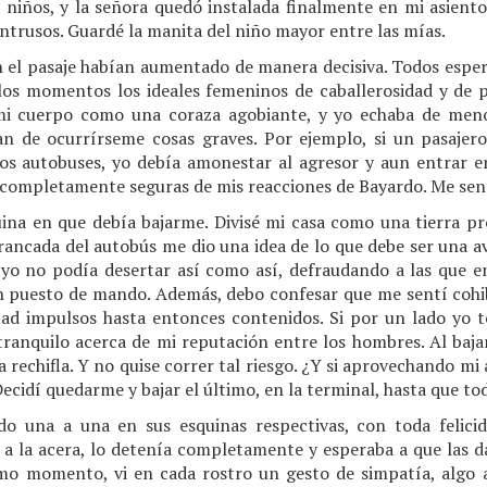
 niños, y la señora quedó instalada finalmente en mi asiento
intrusos. Guardé la manita del niño mayor entre las mías.
el pasaje habían aumentado de manera decisiva. Todos esper
los momentos los ideales femeninos de caballerosidad y de pr
mi cuerpo como una coraza agobiante, y yo echaba de men
an de ocurrírseme cosas graves. Por ejemplo, si un pasajer
os autobuses, yo debía amonestar al agresor y aun entrar 
 completamente seguras de mis reacciones de Bayardo. Me sent
uina en que debía bajarme. Divisé mi casa como una tierra p
rancada del autobús me dio una idea de lo que debe ser una av
yo no podía desertar así como así, defraudando a las que e
 puesto de mando. Además, debo confesar que me sentí cohib
tad impulsos hasta entonces contenidos. Si por un lado yo 
ranquilo acerca de mi reputación entre los hombres. Al bajar
a rechifla. Y no quise correr tal riesgo. ¿Y si aprovechando m
Decidí quedarme y bajar el último, en la terminal, hasta que to
o una a una en sus esquinas respectivas, con toda felicid
o a la acera, lo detenía completamente y esperaba a que las d
timo momento, vi en cada rostro un gesto de simpatía, algo