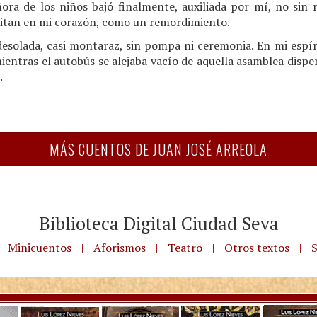
ñora de los niños bajó finalmente, auxiliada por mí, no sin
avitan en mi corazón, como un remordimiento.
esolada, casi montaraz, sin pompa ni ceremonia. En mi espír
entras el autobús se alejaba vacío de aquella asamblea dispe
.
MÁS CUENTOS DE JUAN JOSÉ ARREOLA
Biblioteca Digital Ciudad Seva
Minicuentos
|
Aforismos
|
Teatro
|
Otros textos
|
S