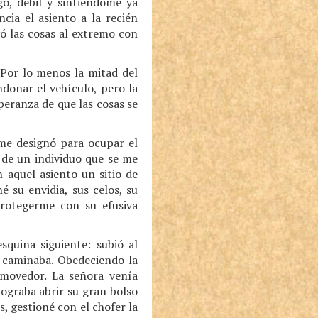
o, débil y sintiéndome ya
ia el asiento a la recién
vó las cosas al extremo con
 Por lo menos la mitad del
ndonar el vehículo, pero la
eranza de que las cosas se
 me designó para ocupar el
 de un individuo que se me
 aquel asiento un sitio de
 su envidia, sus celos, su
protegerme con su efusiva
quina siguiente: subió al
 caminaba. Obedeciendo la
movedor. La señora venía
ograba abrir su gran bolso
, gestioné con el chofer la