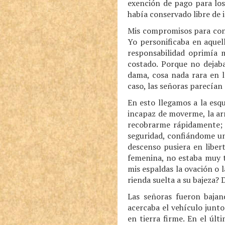
exención de pago para los
había conservado libre de 
Mis compromisos para con 
Yo personificaba en aquel
responsabilidad oprimía 
costado. Porque no dejab
dama, cosa nada rara en l
caso, las señoras parecían
En esto llegamos a la esq
incapaz de moverme, la ar
recobrarme rápidamente; 
seguridad, confiándome un
descenso pusiera en liber
femenina, no estaba muy t
mis espaldas la ovación o l
rienda suelta a su bajeza? 
Las señoras fueron bajand
acercaba el vehículo junt
en tierra firme. En el úl