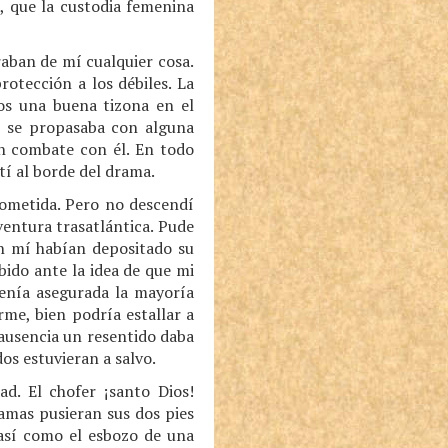
, que la custodia femenina
aban de mí cualquier cosa.
otección a los débiles. La
os una buena tizona en el
o se propasaba con alguna
en combate con él. En todo
í al borde del drama.
rometida. Pero no descendí
entura trasatlántica. Pude
n mí habían depositado su
ido ante la idea de que mi
tenía asegurada la mayoría
me, bien podría estallar a
i ausencia un resentido daba
dos estuvieran a salvo.
ad. El chofer ¡santo Dios!
amas pusieran sus dos pies
 así como el esbozo de una