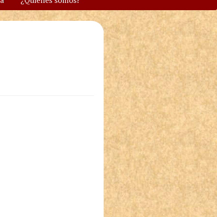
va
¿Quiénes somos?