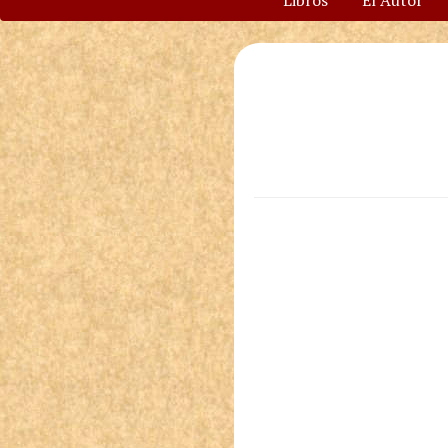
Libros
El Autor