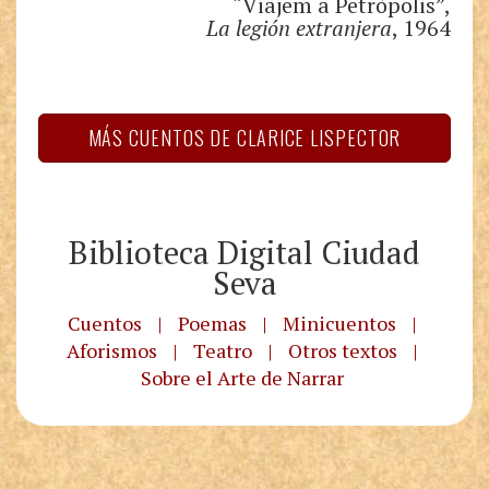
“Viajem a Petròpolis”,
La legión extranjera
, 1964
MÁS CUENTOS DE CLARICE LISPECTOR
Biblioteca Digital Ciudad
Seva
Cuentos
|
Poemas
|
Minicuentos
|
Aforismos
|
Teatro
|
Otros textos
|
Sobre el Arte de Narrar