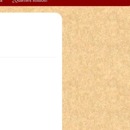
va
¿Quiénes somos?