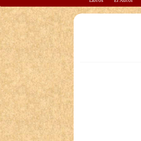
Libros
El Autor