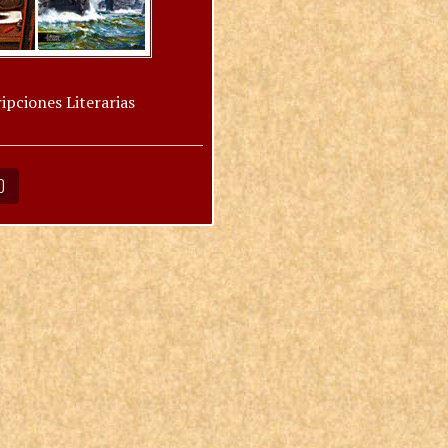
ipciones Literarias
O