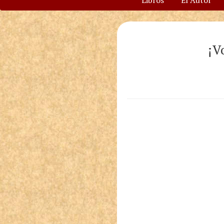
Libros
El Autor
¡V