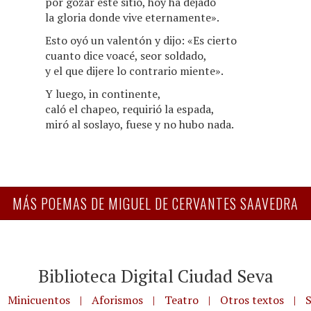
por gozar este sitio, hoy ha dejado
la gloria donde vive eternamente».
Esto oyó un valentón y dijo: «Es cierto
cuanto dice voacé, seor soldado,
y el que dijere lo contrario miente».
Y luego, in continente,
caló el chapeo, requirió la espada,
miró al soslayo, fuese y no hubo nada.
MÁS POEMAS DE MIGUEL DE CERVANTES SAAVEDRA
Biblioteca Digital Ciudad Seva
Minicuentos
|
Aforismos
|
Teatro
|
Otros textos
|
S