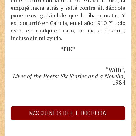
en el rostro con la otra. Yo estaba furioso, la
empujé hacia atrás y salté contra él, dándole
puñetazos, gritándole que le iba a matar. Y
esto ocurrió en Galicia, en el año 1910. Y todo
esto, en cualquier caso, se iba a destruir,
incluso sin mi ayuda.
*FIN*
“Willi”,
Lives of the Poets: Six Stories and a Novella
,
1984
MÁS CUENTOS DE E. L. DOCTOROW