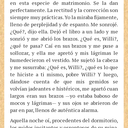
en esta especie de matrimonio. Se la dan
perfectamente. La rectitud y la corrección son
siempre muy prácticas. Yo la miraba fijamente,
lleno de perplejidad y de espanto. Me sonrojé.
¿Qué?, dijo ella. Dejó el libro a un lado y me
sonrió y me abrió los brazos. ¿Qué es, Willi?,
¿qué te pasa? Caí en sus brazos y me puse a
sollozar, y ella me apretó y mis lágrimas le
humedecieron el vestido. Me sujetó la cabeza
y me susurraba: ¿Qué es, Willi?, ¿qué es lo que
te hiciste a ti mismo, pobre Willi? Y luego,
dándose cuenta de que mis gemidos se
volvían jadeantes e histéricos, me apartó cuan
largos eran sus brazos —yo estaba baboso de
mocos y lágrimas— y sus ojos se abrieron de
par en par, llenos de auténtica alarma.
Aquella noche oí, procedentes del dormitorio,
los ruidos incitantes y espantosos de su ruina.