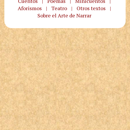
Cuentos
|
Poemas
|
Minicuentos
|
Aforismos
|
Teatro
|
Otros textos
|
Sobre el Arte de Narrar