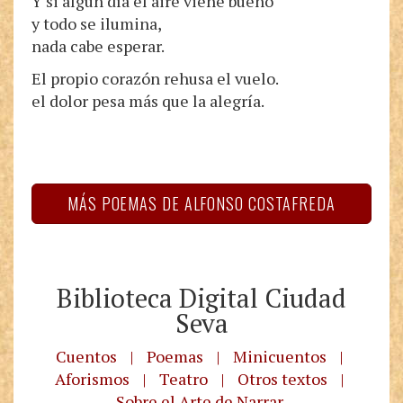
Y si algún día el aire viene bueno
y todo se ilumina,
nada cabe esperar.
El propio corazón rehusa el vuelo.
el dolor pesa más que la alegría.
MÁS POEMAS DE ALFONSO COSTAFREDA
Biblioteca Digital Ciudad
Seva
Cuentos
|
Poemas
|
Minicuentos
|
Aforismos
|
Teatro
|
Otros textos
|
Sobre el Arte de Narrar