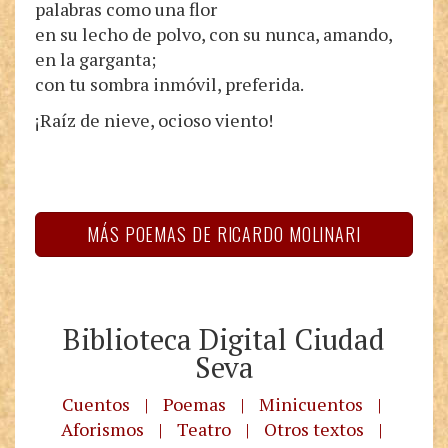
palabras como una flor
en su lecho de polvo, con su nunca, amando,
en la garganta;
con tu sombra inmóvil, preferida.
¡Raíz de nieve, ocioso viento!
MÁS POEMAS DE RICARDO MOLINARI
Biblioteca Digital Ciudad
Seva
Cuentos
|
Poemas
|
Minicuentos
|
Aforismos
|
Teatro
|
Otros textos
|