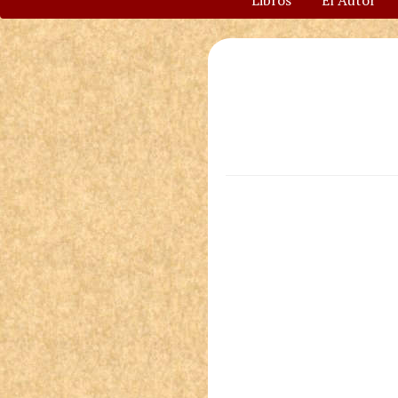
Libros
El Autor