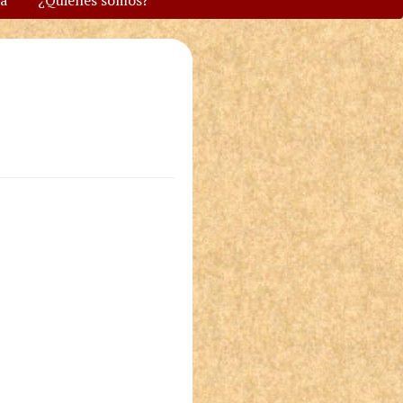
va
¿Quiénes somos?