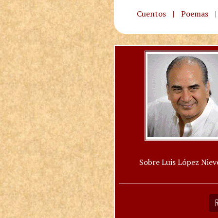
Cuentos
|
Poemas
|
Sobre Luis López Niev