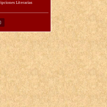
ipciones Literarias
O