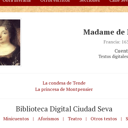
Obra literaria
Otros escritos
Secciones
Calle Se
Madame de L
Francia: 1
Cuent
Textos digitale
La condesa de Tende
La princesa de Montpensier
Biblioteca Digital Ciudad Seva
Minicuentos
|
Aforismos
|
Teatro
|
Otros textos
|
S