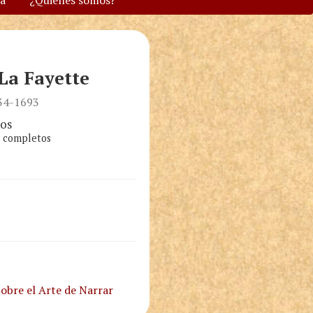
va
¿Quiénes somos?
a Fayette
634-1693
os
s completos
obre el Arte de Narrar