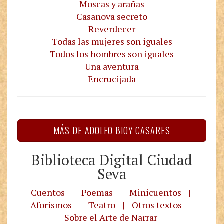
Moscas y arañas
Casanova secreto
Reverdecer
Todas las mujeres son iguales
Todos los hombres son iguales
Una aventura
Encrucijada
MÁS DE ADOLFO BIOY CASARES
Biblioteca Digital Ciudad
Seva
Cuentos
|
Poemas
|
Minicuentos
|
Aforismos
|
Teatro
|
Otros textos
|
Sobre el Arte de Narrar