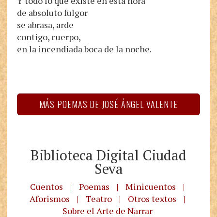
Y todo lo que existe en esta hora
de absoluto fulgor
se abrasa, arde
contigo, cuerpo,
en la incendiada boca de la noche.
MÁS POEMAS DE JOSÉ ÁNGEL VALENTE
Biblioteca Digital Ciudad
Seva
Cuentos
|
Poemas
|
Minicuentos
|
Aforismos
|
Teatro
|
Otros textos
|
Sobre el Arte de Narrar