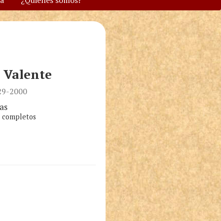
va
¿Quiénes somos?
 Valente
29-2000
as
s completos