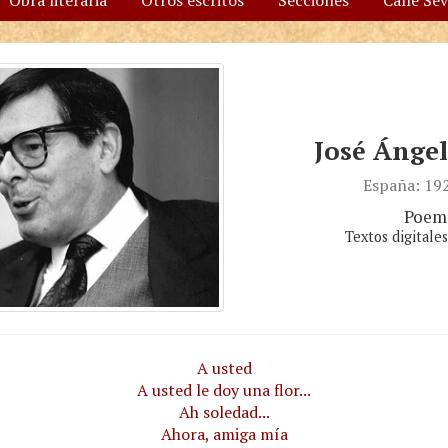
Obra literaria
Otros escritos
Secciones
Calle Se
José Ángel
España: 19
Poem
Textos digitale
A usted
A usted le doy una flor...
Ah soledad...
Ahora, amiga mía