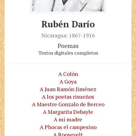
Rubén Darío
Nicaragua: 1867-1916
Poemas
Textos digitales completos
A Colón
A Goya
A Juan Ramón Jiménez
A los poetas risueños
A Maestre Gonzalo de Berceo
A Margarita Debayle
A mi madre
A Phocas el campesino
A Roosevelt