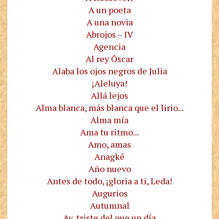
A un poeta
A una novia
Abrojos – IV
Agencia
Al rey Óscar
Alaba los ojos negros de Julia
¡Aleluya!
Allá lejos
Alma blanca, más blanca que el lirio...
Alma mía
Ama tu ritmo...
Amo, amas
Anagké
Año nuevo
Antes de todo, ¡gloria a ti, Leda!
Augurios
Autumnal
Ay, triste del que un día